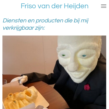
Friso van der Heijden
Ga
direct
naar
Diensten en producten die bij mij
de
verkrijgbaar zijn:
hoofdinhoud